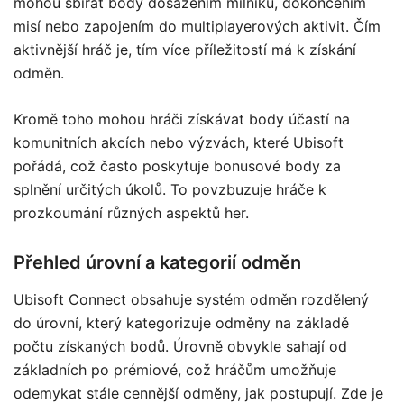
mohou sbírat body dosažením milníků, dokončením
misí nebo zapojením do multiplayerových aktivit. Čím
aktivnější hráč je, tím více příležitostí má k získání
odměn.
Kromě toho mohou hráči získávat body účastí na
komunitních akcích nebo výzvách, které Ubisoft
pořádá, což často poskytuje bonusové body za
splnění určitých úkolů. To povzbuzuje hráče k
prozkoumání různých aspektů her.
Přehled úrovní a kategorií odměn
Ubisoft Connect obsahuje systém odměn rozdělený
do úrovní, který kategorizuje odměny na základě
počtu získaných bodů. Úrovně obvykle sahají od
základních po prémiové, což hráčům umožňuje
odemykat stále cennější odměny, jak postupují. Zde je