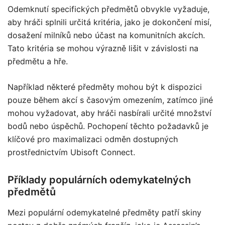
Odemknutí specifických předmětů obvykle vyžaduje,
aby hráči splnili určitá kritéria, jako je dokončení misí,
dosažení milníků nebo účast na komunitních akcích.
Tato kritéria se mohou výrazně lišit v závislosti na
předmětu a hře.
Například některé předměty mohou být k dispozici
pouze během akcí s časovým omezením, zatímco jiné
mohou vyžadovat, aby hráči nasbírali určité množství
bodů nebo úspěchů. Pochopení těchto požadavků je
klíčové pro maximalizaci odměn dostupných
prostřednictvím Ubisoft Connect.
Příklady populárních odemykatelných
předmětů
Mezi populární odemykatelné předměty patří skiny