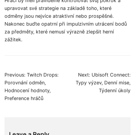
Hráči by měli pravidelně kontrolovat svůj pokrok a
upravovat své strategie na základě toho, které
odměny jsou nejvíce atraktivní nebo prospěšné.
Nakonec buďte opatrní při impulzivním utrácení bodů
za předměty, které nemusí výrazně zlepšit herní
zážitek.
Post
Previous:
Twitch Drops:
Next:
Ubisoft Connect:
navigation
Porovnání odměn,
Typy výzev, Denní mise,
Hodnocení hodnoty,
Týdenní úkoly
Preference hráčů
Leave a Reply