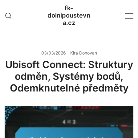
Skip
fk-
to
dolnipoustevn
content
a.cz
03/03/2026
Kira Donovan
Ubisoft Connect: Struktury
odměn, Systémy bodů,
Odemknutelné předměty