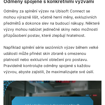
Odměny spojené s konkrétními výzvami
Odměny za splnění výzev na Ubisoft Connect se
mohou výrazně lišit, včetně herní měny, exkluzivních
předmětů a dokonce slev na budoucí nákupy. Některé
výzvy mohou nabízet jedinečné skiny nebo možnosti
přizpůsobení postav, které zlepšují hratelnost.
Například splnění série sezónních výzev během velké
události může přinést skin zbraně s omezenou
platností nebo exkluzivní oblečení pro postavu.
Pravidelně kontrolujte odměny spojené s každou
výzvou, abyste zajistili, že maximalizujete své úsilí.