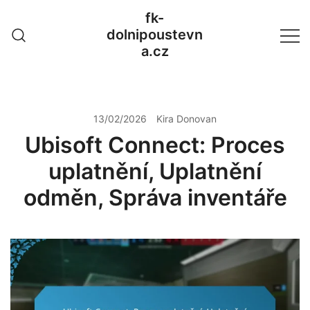
Skip
fk-
to
dolnipoustevn
content
a.cz
13/02/2026
Kira Donovan
Ubisoft Connect: Proces
uplatnění, Uplatnění
odměn, Správa inventáře