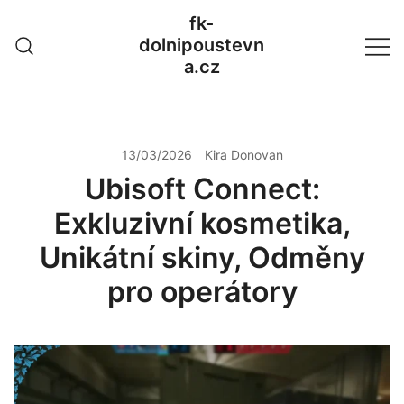
Skip
fk-
to
dolnipoustevn
content
a.cz
13/03/2026
Kira Donovan
Ubisoft Connect:
Exkluzivní kosmetika,
Unikátní skiny, Odměny
pro operátory