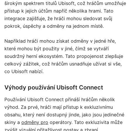
širokým spektrem titulů Ubisoft, což hráčům umožňuje
přístup k jejich účtům napříč několika hrami. Tato
integrace zajišťuje, že hráči mohou sledovat svůj
pokrok, úspěchy a odměny na jednom místě.
Například hráči mohou získat odměny v jedné hře,
které mohou být použity v jiné, čímž se vytváří
soudržný herní ekosystém. Tato propojenost zlepšuje
celkový zážitek, což hráčům usnadňuje užívat si vše,
co Ubisoft nabízí.
Výhody používání Ubisoft Connect
Používání Ubisoft Connect přináší hráčům několik
výhod. Za prvé, hráči mají přístup k exkluzivnímu
obsahu, který není dostupný jinde, jako jsou jedinečné
skiny a
odměny pro
operátory. Tato exkluzivita může
zvýšit vizuální přitažlivost postav a zbraní.