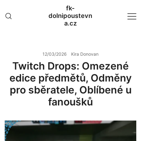
Skip
fk-
to
dolnipoustevn
content
a.cz
12/03/2026
Kira Donovan
Twitch Drops: Omezené
edice předmětů, Odměny
pro sběratele, Oblíbené u
fanoušků