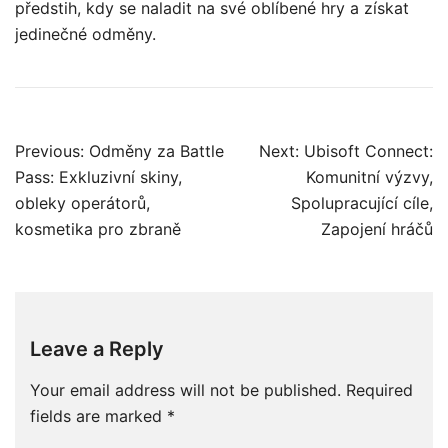
předstih, kdy se naladit na své oblíbené hry a získat
jedinečné odměny.
Post
Previous:
Odměny za Battle
Next:
Ubisoft Connect:
navigation
Pass: Exkluzivní skiny,
Komunitní výzvy,
obleky operátorů,
Spolupracující cíle,
kosmetika pro zbraně
Zapojení hráčů
Leave a Reply
Your email address will not be published.
Required
fields are marked
*