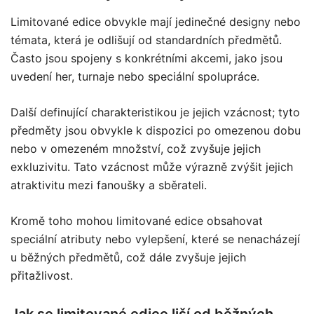
Limitované edice obvykle mají jedinečné designy nebo
témata, která je odlišují od standardních předmětů.
Často jsou spojeny s konkrétními akcemi, jako jsou
uvedení her, turnaje nebo speciální spolupráce.
Další definující charakteristikou je jejich vzácnost; tyto
předměty jsou obvykle k dispozici po omezenou dobu
nebo v omezeném množství, což zvyšuje jejich
exkluzivitu. Tato vzácnost může výrazně zvýšit jejich
atraktivitu mezi fanoušky a sběrateli.
Kromě toho mohou limitované edice obsahovat
speciální atributy nebo vylepšení, které se nenacházejí
u běžných předmětů, což dále zvyšuje jejich
přitažlivost.
Jak se limitované edice liší od běžných