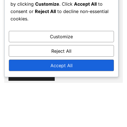
by clicking
Customize
. Click
Accept All
to
consent or
Reject All
to decline non-essential
cookies.
Website
Customize
Save my name, email, and website in this
Reject All
browser for the next time I comment.
Accept All
© 2026 fk-dolnipoustevna.cz. Proudly powered by