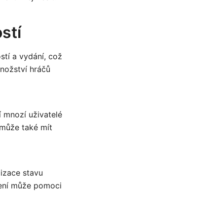
stí
tí a vydání, což
nožství hráčů
í mnozí uživatelé
e může také mít
lizace stavu
mení může pomoci