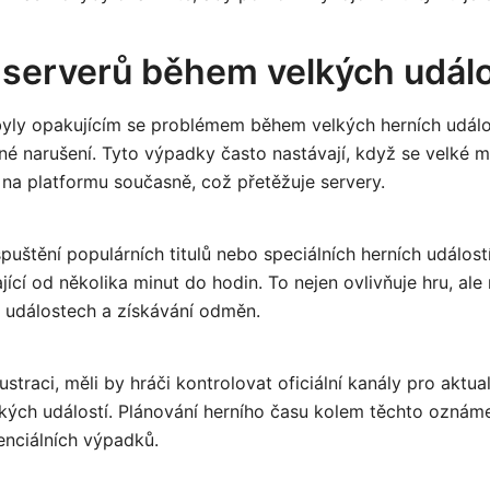
serverů během velkých událo
yly opakujícím se problémem během velkých herních událos
é narušení. Tyto výpadky často nastávají, když se velké m
 na platformu současně, což přetěžuje servery.
uštění populárních titulů nebo speciálních herních událost
ající od několika minut do hodin. To nejen ovlivňuje hru, al
 událostech a získávání odměn.
ustraci, měli by hráči kontrolovat oficiální kanály pro aktua
kých událostí. Plánování herního času kolem těchto ozná
enciálních výpadků.