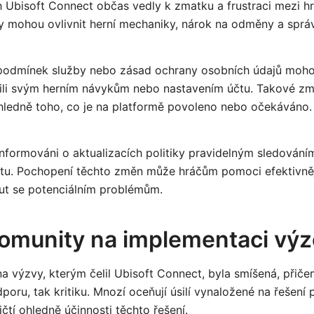
 Ubisoft Connect občas vedly k zmatku a frustraci mezi hr
ky mohou ovlivnit herní mechaniky, nárok na odměny a sprá
 podmínek služby nebo zásad ochrany osobních údajů moh
bili svým herním návykům nebo nastavením účtu. Takové z
edně toho, co je na platformě povoleno nebo očekáváno.
informováni o aktualizacích politiky pravidelným sledováním
tu. Pochopení těchto změn může hráčům pomoci efektivněji
ut se potenciálním problémům.
omunity na implementaci výz
 výzvy, kterým čelil Ubisoft Connect, byla smíšená, přiče
dporu, tak kritiku. Mnozí oceňují úsilí vynaložené na řešení
tičtí ohledně účinnosti těchto řešení.