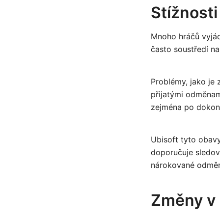
Stížnosti
Mnoho hráčů vyjád
často soustředí n
Problémy, jako je
přijatými odměnam
zejména po dokonč
Ubisoft tyto obav
doporučuje sledovat
nárokované odměn
Změny v p