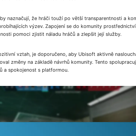
y naznačují, že hráči touží po větší transparentnosti a ko
robíhajících výzev. Zapojení se do komunity prostřednictví
sti pomoci zjistit náladu hráčů a zlepšit její služby.
zitivní vztah, je doporučeno, aby Ubisoft aktivně naslouc
oval změny na základě návrhů komunity. Tento spolupracuj
ů a spokojenost s platformou.