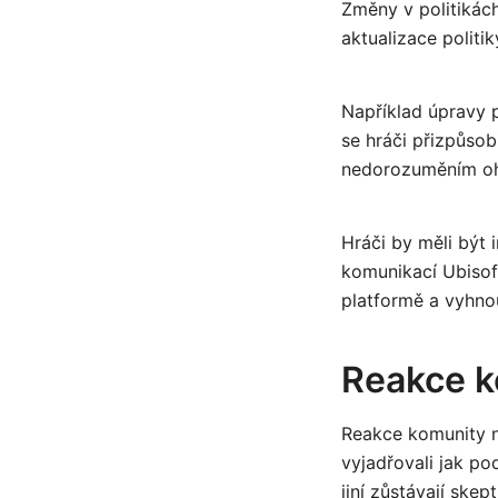
Změny v politikách
aktualizace politi
Například úpravy
se hráči přizpůso
nedorozuměním ohl
Hráči by měli být 
komunikací Ubisof
platformě a vyhno
Reakce k
Reakce komunity na
vyjadřovali jak po
jiní zůstávají skep