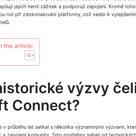
epšují jejich herní zážitek a podporují zapojení. Kromě toh
ou roli při zdokonalování platformy, což vedlo k vylepšení
telů.
 the article:
istorické výzvy čeli
ft Connect?
 v průběhu let setkal s několika významnými výzvami, které
ek a zapojení komunity. Tyto problémy sahají od technický