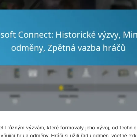
elil různým výzvám, které formovaly jeho vývoj, od techn
ivňující hru a odměny. Hráči si užili řadu odměn, včetně exk