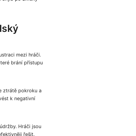
lský
straci mezi hráči.
teré brání přístupu
e ztrátě pokroku a
ést k negativní
údržby. Hráči jsou
ktivněji řešit.