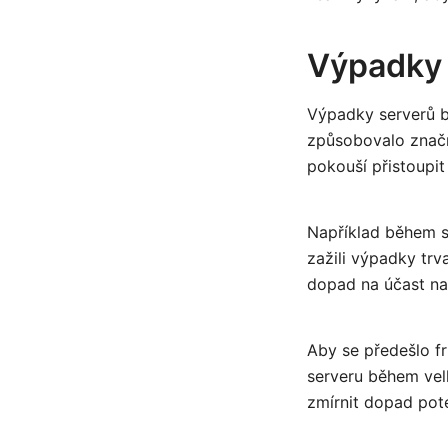
Výpadky 
Výpadky serverů b
způsobovalo značn
pokouší přistoupit
Například během sp
zažili výpadky trv
dopad na účast na
Aby se předešlo fr
serveru během vel
zmírnit dopad pot