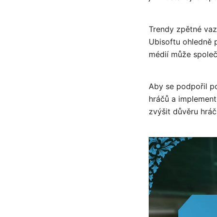
Trendy zpětné vazb
Ubisoftu ohledně p
médií může společno
Aby se podpořil po
hráčů a implement
zvýšit důvěru hráč