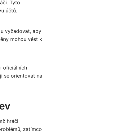
áči. Tyto
vu účtů.
ou vyžadovat, aby
měny mohou vést k
 oficiálních
 se orientovat na
ev
mž hráči
 problémů, zatímco