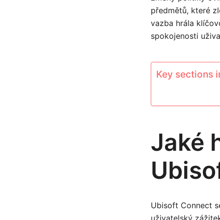
předmětů, které zl
vazba hrála klíčov
spokojenosti uživa
Key sections in
Jaké h
Ubiso
Ubisoft Connect se
uživatelský zážit