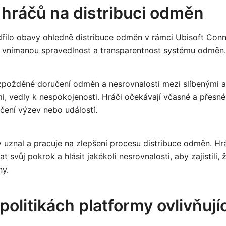
 hráčů na distribuci odměn
řilo obavy ohledně distribuce odměn v rámci Ubisoft Conne
a vnímanou spravedlnost a transparentnost systému odměn.
 zpožděné doručení odměn a nesrovnalosti mezi slíbenými 
i, vedly k nespokojenosti. Hráči očekávají včasné a přesn
ení výzev nebo událostí.
y uznal a pracuje na zlepšení procesu distribuce odměn. H
 svůj pokrok a hlásit jakékoli nesrovnalosti, aby zajistili, 
y.
olitikách platformy ovlivňujíc