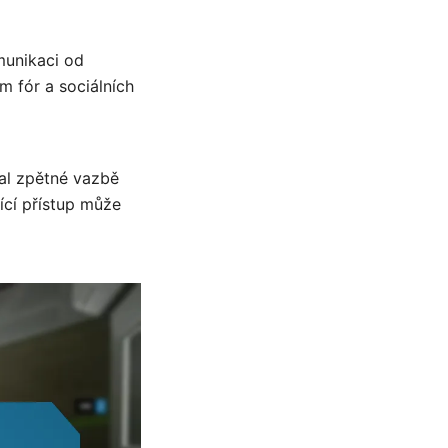
munikaci od
m fór a sociálních
hal zpětné vazbě
ící přístup může