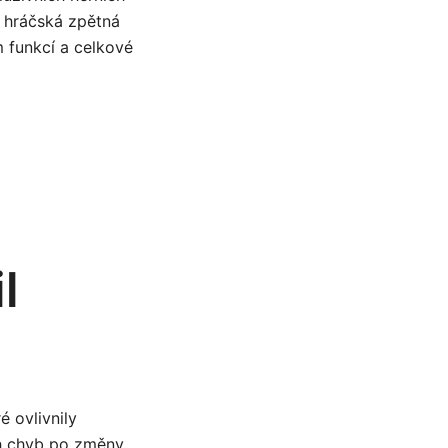
o hráčská zpětná
m funkcí a celkové
l
 ovlivnily
ch chyb po změny