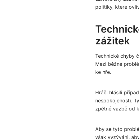
politiky, které ovl
Technické
zážitek
Technické chyby ča
Mezi běžné problém
ke hře.
Hráči hlásili příp
nespokojenosti. Ty
zpětné vazbě od k
Aby se tyto problé
však vyzýváni, aby