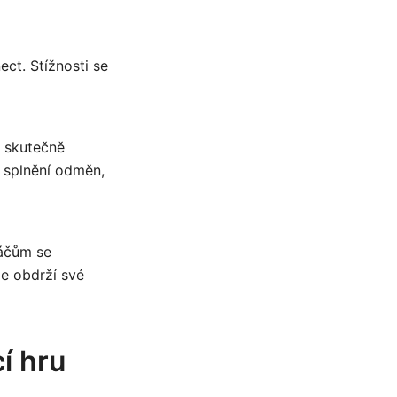
ct. Stížnosti se
a skutečně
é splnění odměn,
ráčům se
že obdrží své
í hru