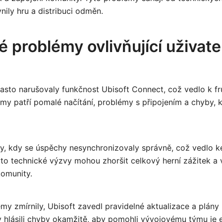
ivnily hru a distribuci odměn.
 problémy ovlivňující uživate
sto narušovaly funkčnost Ubisoft Connect, což vedlo k fru
y patří pomalé načítání, problémy s připojením a chyby, k
ady, kdy se úspěchy nesynchronizovaly správně, což vedlo k
to technické výzvy mohou zhoršit celkový herní zážitek a v
omunity.
my zmírnily, Ubisoft zavedl pravidelné aktualizace a plány 
 hlásili chyby okamžitě, aby pomohli vývojovému týmu je efe